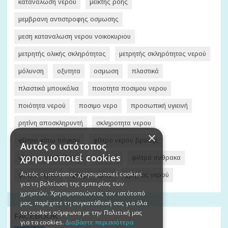
κατανάλωση νερού
μείκτης ροής
μεμβρανη αντιστροφης οσμωσης
μεση καταναλωση νερου νοικοκυριου
μετρητής ολικής σκληρότητας
μετρητής σκληρότητας νερού
μόλυνση
οξυτητα
οσμωση
πλαστικά
πλαστικά μπουκάλια
ποιοτητα ποσιμου νερου
ποιότητα νερού
ποσιμο νερο
προσωπική υγιεινή
ρητίνη αποσκληρυντή
σκληροτητα νερου
×
φίλτρο κάτω πάγκου
φίλτρο νερού βρύσης
Αυτός ο ιστότοπος
χρησιμοποιεί cookies
φίλτρο υπερδιήθησης
φαγητό
φιλτρα ανθρακα
Αυτός ο ιστότοπος χρησιμοποιεί cookies
φιλτρα νερου
φιλτρο νερου
χρήσεις νερού
για τη βελτίωση της εμπειρίας των
χρηστών. Χρησιμοποιώντας τον ιστότοπό
μας, παρέχετε τη συγκατάθεσή σας για όλα
τα cookies σύμφωνα με την Πολιτική μας
FACEBOOK
για τα cookies.
Διαβάστε περισσότερα