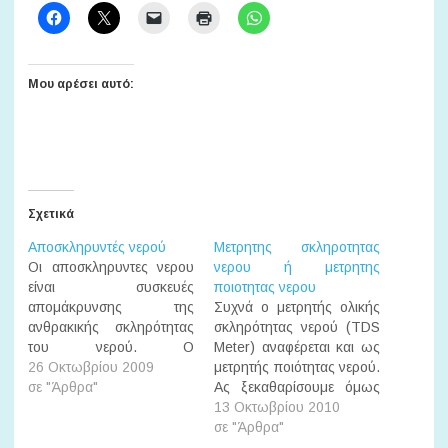
Μου αρέσει αυτό:
Σχετικά
Αποσκληρυντές νερού
Μετρητης σκληροτητας
Οι αποσκληρυντες νερου
νερου ή μετρητης
είναι συσκευές
ποιοτητας νερου
απομάκρυνσης της
Συχνά ο μετρητής ολικής
ανθρακικής σκληρότητας
σκληρότητας νερού (TDS
του νερού. Ο
Meter) αναφέρεται και ως
αποσκληρυντης φέρει
26 Οκτωβρίου 2009
μετρητής ποιότητας νερού.
ειδική ρητίνη
σε "Άρθρα"
Ας ξεκαθαρίσουμε όμως
ιοντοεναλλαγής μέσω της
τους όρους για να μην
13 Οκτωβρίου 2010
οποίας γίνεται
υπάρχει παρανόηση. Ο
σε "Άρθρα"
αντικατάσταση των ιόντων
μετρητης σκληροτητας