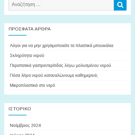
Αναζήτηση
Αναζ
για:
ΠΡΌΣΦΑΤΑ ΆΡΘΡΑ
Λόγοι για να μην χρησιμοποιείτε τα πλαστικά μπουκάλια
Σκληρότητα νερού
Περιστατικά γαστρεντερίτιδας λόγω μολυσμένου νερού
Πόσα λίτρα νερού καταναλώνουμε καθημερινά;
Μικροπλαστικά στο νερό
ΙΣΤΟΡΙΚΌ
Νοέμβριος 2024