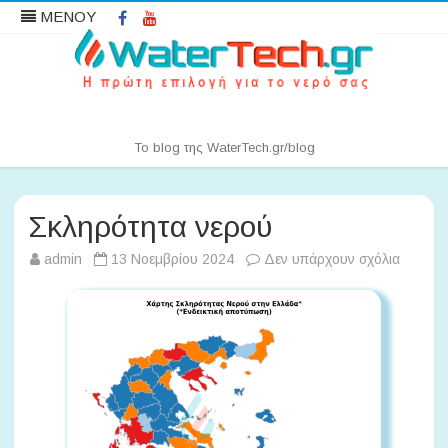
Facebook
YouTube
ΜΕΝΟΥ
Water News | WaterTech.gr
Το blog της WaterTech.gr/blog
Μετάβαση
σε
περιεχόμενο
Σκληρότητα νερού
στο
admin
13 Νοεμβρίου 2024
Δεν υπάρχουν σχόλια
Σκληρό
νερού