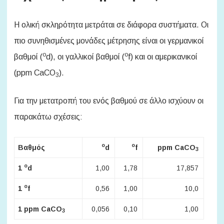
Η ολική σκληρότητα μετράται σε διάφορα συστήματα. Οι
πιο συνηθισμένες μονάδες μέτρησης είναι οι γερμανικοί
o
o
βαθμοί (
d), οι γαλλικοί βαθμοί (
f) και οι αμερικανικοί
(ppm CaCO
).
3
Για την μετατροπή του ενός βαθμού σε άλλο ισχύουν οι
παρακάτω σχέσεις:
o
o
Βαθμός
d
f
ppm CaCO
3
o
1
d
1,00
1,78
17,857
o
1
f
0,56
1,00
10,0
1 ppm CaCO
0,056
0,10
1,00
3