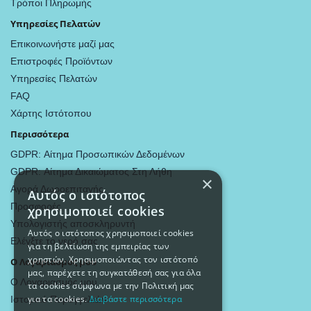
Τρόποι Πληρωμής
Υπηρεσίες Πελατών
Επικοινωνήστε μαζί μας
Επιστροφές Προϊόντων
Υπηρεσίες Πελατών
FAQ
Χάρτης Ιστότοπου
Περισσότερα
GDPR: Αίτημα Προσωπικών Δεδομένων
GDPR: Αίτημα Δικαιώματος Στη Λήθη
×
Αγορά Δωροεπιταγής
Αυτός ο ιστότοπος
Προσφορές
χρησιμοποιεί cookies
Υπολογιστής αποσκληρυντή
Αυτός ο ιστότοπος χρησιμοποιεί cookies
Ελέγξτε το νερό σας
για τη βελτίωση της εμπειρίας των
χρηστών. Χρησιμοποιώντας τον ιστότοπό
Ο Λογαριασμός μου
μας, παρέχετε τη συγκατάθεσή σας για όλα
Ο Λογαριασμός μου
τα cookies σύμφωνα με την Πολιτική μας
για τα cookies.
Διαβάστε περισσότερα
Ιστορικό Παραγγελιών