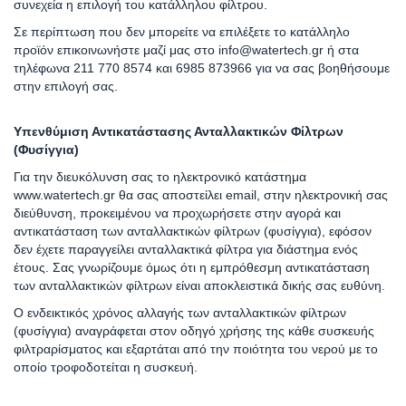
συνεχεία η επιλογή του κατάλληλου φίλτρου.
Σε περίπτωση που δεν μπορείτε να επιλέξετε το κατάλληλο
προϊόν επικοινωνήστε μαζί μας στο info@watertech.gr ή στα
τηλέφωνα 211 770 8574 και 6985 873966 για να σας βοηθήσουμε
στην επιλογή σας.
Υπενθύμιση Αντικατάστασης Ανταλλακτικών Φίλτρων
(Φυσίγγια)
Για την διευκόλυνση σας το ηλεκτρονικό κατάστημα
www.watertech.gr θα σας αποστείλει email, στην ηλεκτρονική σας
διεύθυνση, προκειμένου να προχωρήσετε στην αγορά και
αντικατάσταση των ανταλλακτικών φίλτρων (φυσίγγια), εφόσον
δεν έχετε παραγγείλει ανταλλακτικά φίλτρα για διάστημα ενός
έτους. Σας γνωρίζουμε όμως ότι η εμπρόθεσμη αντικατάσταση
των ανταλλακτικών φίλτρων είναι αποκλειστικά δικής σας ευθύνη.
Ο ενδεικτικός χρόνος αλλαγής των ανταλλακτικών φίλτρων
(φυσίγγια) αναγράφεται στον οδηγό χρήσης της κάθε συσκευής
φιλτραρίσματος και εξαρτάται από την ποιότητα του νερού με το
οποίο τροφοδοτείται η συσκευή.