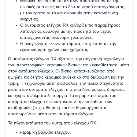
Μειώνει την επικάθιση αλάτων προστατεύοντας της
οικιακές συσκευές και το δίκτυο νερού επιτυγχάνοντας
με τον τρόπο αυτό και οικονομία στην κατανάλωση
ενέργειας.
Ο αυτόματος ελέγχου RX καθορίζει τις παραμέτρους
λειτουργίας ανάλογα με την ποιότητα του νερού
επιτυγχάνοντας οικονομική λειτουργία.
Η αναγέννηση εκκινεί αυτόματα, επιτρέποντας την
εξοικονόμηση χρόνου και χρήματος.
Ο αυτόματος ελέγχου RX αξιοποιεί την σύγχρονη τεχνολογία
των περιστροφικών κεραμικών δίσκων που εγκαθίστανται μέσα
στον αυτόματο ελέγχου. Οι δίσκοι κατασκευάζονται από
υψηλής ποιότητας κεραμικό ανθεκτικό στη διάβρωση και την
τριβή. Η τεχνολογία αυτή διασφαλίζει την τέλεια στεγανότητα
μέσα στον αυτόματο ελέγχου, η οποία δίνει μακράς διαρκείας
και χωρίς σφάλματα λειτουργία. Τα κεραμικά στοιχεία του
αυτόματου ελέγχου δεν επιτρέπουν την επικάθιση των
ακαθαρσιών (π.χ. σίδηρος) και δεν δημιουργούνται
συσσωρεύσεις μέσα στον αυτόματο ελέγχου.
Τα πλεονεκτήματα του αυτόματου ελέγχου RX :
κεραμική βαλβίδα ελέγχου,