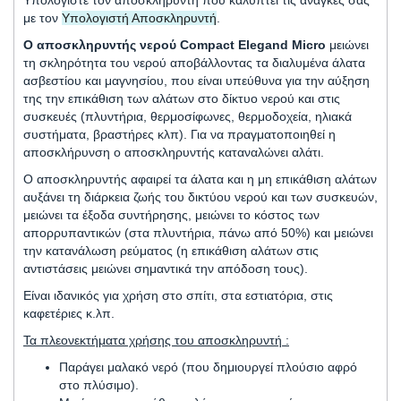
Υπολογίστε τον αποσκληρυντή που καλύπτει τις ανάγκες σας
με τον
Υπολογιστή Αποσκληρυντή
.
Ο αποσκληρυντής νερού Compact Elegand Μicro
μειώνει
τη σκληρότητα του νερού αποβάλλοντας τα διαλυμένα άλατα
ασβεστίου και μαγνησίου, που είναι υπεύθυνα για την αύξηση
της την επικάθιση των αλάτων στο δίκτυο νερού και στις
συσκευές (πλυντήρια, θερμοσίφωνες, θερμοδοχεία, ηλιακά
συστήματα, βραστήρες κλπ). Για να πραγματοποιηθεί η
αποσκλήρυνση ο αποσκληρυντής καταναλώνει αλάτι.
Ο αποσκληρυντής αφαιρεί τα άλατα και η μη επικάθιση αλάτων
αυξάνει τη διάρκεια ζωής του δικτύου νερού και των συσκευών,
μειώνει τα έξοδα συντήρησης, μειώνει το κόστος των
απορρυπαντικών (στα πλυντήρια, πάνω από 50%) και μειώνει
την κατανάλωση ρεύματος (η επικάθιση αλάτων στις
αντιστάσεις μειώνει σημαντικά την απόδοση τους).
Είναι ιδανικός για χρήση στο σπίτι, στα εστιατόρια, στις
καφετέριες κ.λπ.
Τα πλεονεκτήματα χρήσης του αποσκληρυντή :
Παράγει μαλακό νερό (που δημιουργεί πλούσιο αφρό
στο πλύσιμο).