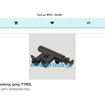
Τιμή με ΦΠΑ : 50,00€
μείκτης ροής F70DL
[AIP-C-BYPASS34F70DL]