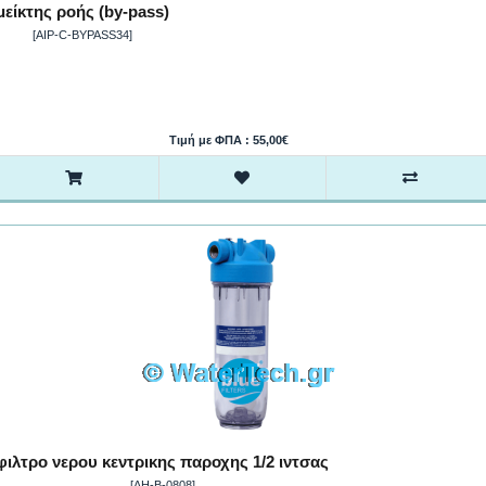
μείκτης ροής (by-pass)
[AIP-C-BYPASS34]
Τιμή με ΦΠΑ : 55,00€
φιλτρο νερου κεντρικης παροχης 1/2 ιντσας
[AH-B-0808]