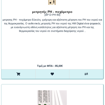
μετρητής PH - πεχάμετρο
[AP-D-PH-80]
μετρητης PH - πεχάμετρο Εύκολη, γρήγορη και αξιόπιστη μέτρηση του PH του νερού και
της θερμοκρασίας. Ο αυθεντικός μετρητής PH του νερού της HM Digital είναι ψηφιακός
με ευανάγνωστη οθόνη κατάλληλος για αξιόπιστη μέτρηση του PH και της
θερμοκρασίας του νερού σε συστήματα διαχείρισης νερού ..
Τιμή με ΦΠΑ : 85,00€