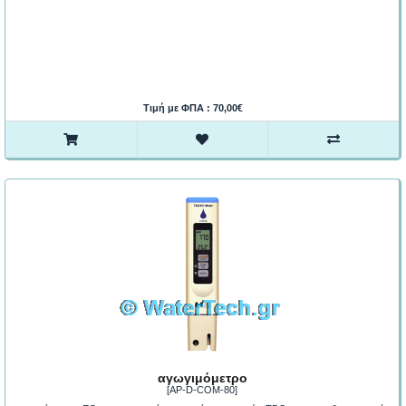
Τιμή με ΦΠΑ : 70,00€
αγωγιμόμετρο
[AP-D-COM-80]