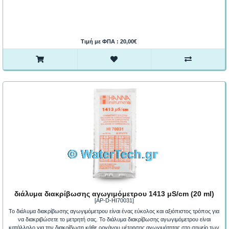
Τιμή με ΦΠΑ : 20,00€
διάλυμα διακρίβωσης αγωγιμόμετρου 1413 μS/cm (20 ml)
[AP-D-HI70031]
Το διάλυμα διακρίβωσης αγωγιμόμετρου είναι ένας εύκολος και αξιόπιστος τρόπος για
να διακριβώσετε το μετρητή σας. Το διάλυμα διακρίβωσης αγωγιμόμετρου είναι
κατάλληλο για την διακρίβωση κάθε οργάνου μέτρησης αγωγιμότητας στο σημείο των