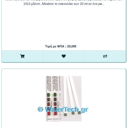
1413 μS/cm. Αδειάστε το σακουλάκι των 20 ml σε ένα μικ..
Τιμή με ΦΠΑ : 20,00€