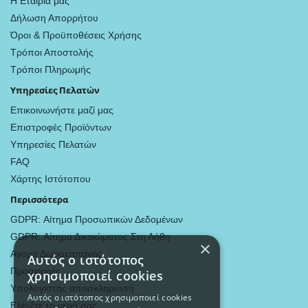
Η Εταιρία μας
Δήλωση Απορρήτου
Όροι & Προϋποθέσεις Χρήσης
Τρόποι Αποστολής
Τρόποι Πληρωμής
Υπηρεσίες Πελατών
Επικοινωνήστε μαζί μας
Επιστροφές Προϊόντων
Υπηρεσίες Πελατών
FAQ
Χάρτης Ιστότοπου
Περισσότερα
GDPR: Αίτημα Προσωπικών Δεδομένων
GDPR: Αίτημα Δικαιώματος Στη Λήθη
×
Αγορά Δωροεπιταγής
Αυτός ο ιστότοπος
Προσφορές
χρησιμοποιεί cookies
Υπολογιστής αποσκληρυντή
Αυτός ο ιστότοπος χρησιμοποιεί cookies
Ελέγξτε το νερό σας