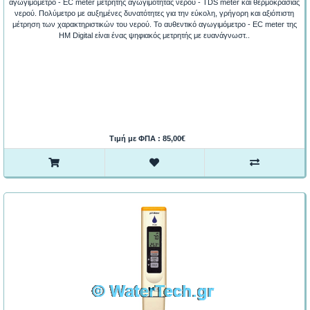
αγωγιμόμετρο - EC meter μετρητής αγωγιμότητας νερού - TDS meter και θερμοκρασίας
νερού. Πολύμετρο με αυξημένες δυνατότητες για την εύκολη, γρήγορη και αξιόπιστη
μέτρηση των χαρακτηριστικών του νερού. Το αυθεντικό αγωγιμόμετρο - EC meter της
HM Digital είναι ένας ψηφιακός μετρητής με ευανάγνωστ..
Τιμή με ΦΠΑ : 85,00€