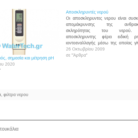
Αποσκληρυντές νερού
Οι αποσκληρυντες νερου είναι συσκ
απομάκρυνσης της ανθρακι
σκληρότητας του νερού
αποσκληρυντης φέρει ειδική ρη
ιοντοεναλλαγής μέσω της οποίας γίν
αντικατάσταση των ιόντων ασβεσ
26 Οκτωβρίου 2009
(Ca+) και μαγνησίου (Mg+) με ι
σε "Άρθρα"
μός, σημασία και μέτρηση pH
Νατρίου (Na+). Μετά την αποσκλήρ
ου 2020
συγκεκριμένου όγκου νερού 
"
εξαρτάται από την δυναμικότητα
ρητίνης) απαιτείται αναγέννηση
ρητίνης.…
ά
,
φιλτρα νερου
μπουκάλια