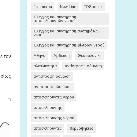
filtra nerou
New Line
TDS meter
Έλεγχος και συντήρηση
αποσκληρυντών νερού
Έλεγχος και συντήρηση συστημάτων
νερού
Έλεγχος και συντήρηση φίλτρων νερού
Αθήνα
Αρδευση
Θεσσαλονικη
ε τον
αλκαλικότητα
αντίστροφη σόμωση
υρίως
αντιστροφη οσμωση
αντιστροφη ώσμωση
αποσκληρυντές νερού
αποσκληρυντής
αποσκληρυντής νερού
αποσκληρυντες
θερμοψήκτες