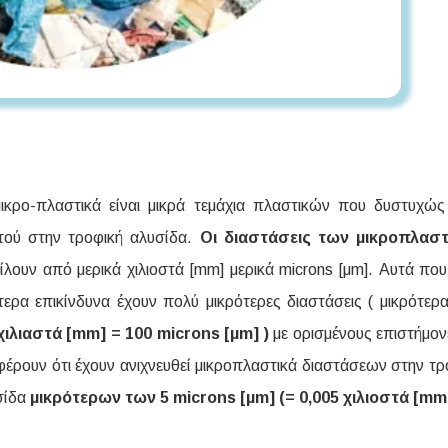
μικρο-πλαστικά είναι μικρά τεμάχια πλαστικών που δυστυχώς 
τού στην τροφική αλυσίδα.
Οι διαστάσεις των μικροπλασ
ίλουν από μερικά χιλιοστά [mm] μερικά microns [μm]. Αυτά που 
ίτερα επικίνδυνα έχουν πολύ μικρότερες διαστάσεις ( μικρότερ
 χιλιαστά [mm] = 100 microns [μm] )
με ορισμένους επιστήμον
έρουν ότι έχουν ανιχνευθεί μικροπλαστικά διαστάσεων στην τρ
σίδα
μικρότερων των 5 microns [μm] (= 0,005 χιλιοστά [mm