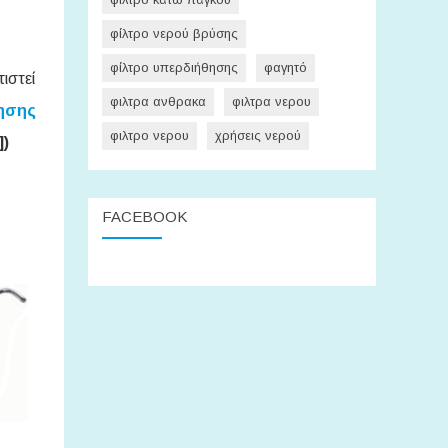
φίλτρο νερού βρύσης
φίλτρο υπερδιήθησης
φαγητό
ιστεί
φιλτρα ανθρακα
φιλτρα νερου
ησης
φιλτρο νερου
χρήσεις νερού
])
FACEBOOK