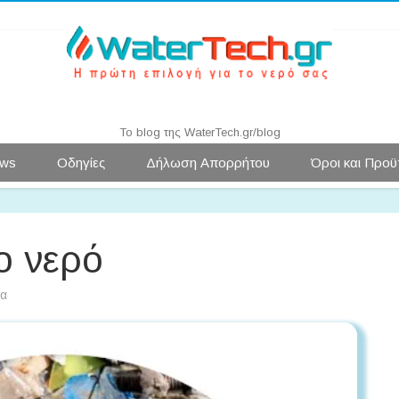
Water News | WaterTech.gr
Το blog της WaterTech.gr/blog
Μετάβαση
ws
Οδηγίες
Δήλωση Απορρήτου
Όροι και Προϋ
σε
περιεχόμενο
ο νερό
στο
ια
Μικροπλαστικά
στο
νερό