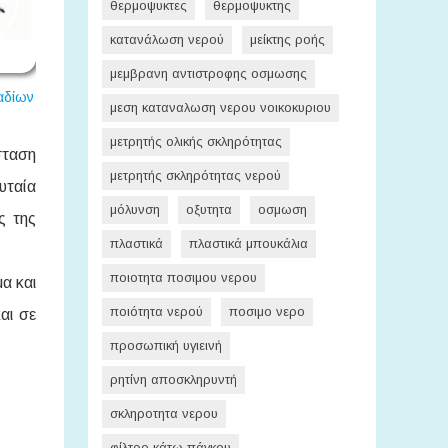
θερμοψυκτες
θερμοψυκτης
κατανάλωση νερού
μείκτης ροής
μεμβρανη αντιστροφης οσμωσης
αδίων
Αντίστροφης ώσμωσης 5
Αντίστροφη ώσμωση 8 σταδίω
μεση καταναλωση νερου νοικοκυριου
σταδίων με λάμπα UV
μετρητής ολικής σκληρότητας
σταση
μετρητής σκληρότητας νερού
υταία
μόλυνση
οξυτητα
οσμωση
ς της
πλαστικά
πλαστικά μπουκάλια
ποιοτητα ποσιμου νερου
α και
ποιότητα νερού
ποσιμο νερο
αι σε
προσωπική υγιεινή
ρητίνη αποσκληρυντή
σκληροτητα νερου
φίλτρο κάτω πάγκου