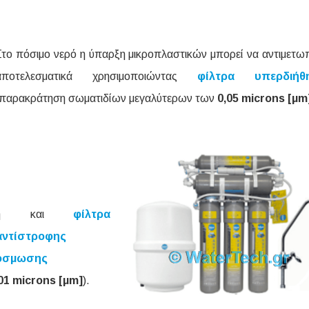
Στο πόσιμο νερό η ύπαρξη μικροπλαστικών μπορεί να αντιμετωπ
αποτελεσματικά χρησιμοποιώντας
φίλτρα υπερδιήθ
(παρακράτηση σωματιδίων μεγαλύτερων των
0,05 microns [μm
ή και
φίλτρα
αντίστροφης
όσμωσης
01 microns [μm]
).