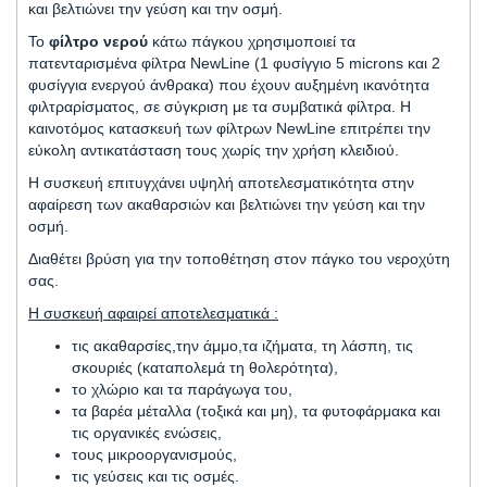
και βελτιώνει την γεύση και την οσμή.
Το
φίλτρο νερού
κάτω πάγκου χρησιμοποιεί τα
πατενταρισμένα φίλτρα NewLine (1 φυσίγγιο 5 microns και 2
φυσίγγια ενεργού άνθρακα) που έχουν αυξημένη ικανότητα
φιλτραρίσματος, σε σύγκριση με τα συμβατικά φίλτρα. H
καινοτόμος κατασκευή των φίλτρων NewLine επιτρέπει την
εύκολη αντικατάσταση τους χωρίς την χρήση κλειδιού.
Η συσκευή επιτυγχάνει υψηλή αποτελεσματικότητα στην
αφαίρεση των ακαθαρσιών και βελτιώνει την γεύση και την
οσμή.
Διαθέτει βρύση για την τοποθέτηση στον πάγκο του νεροχύτη
σας.
Η συσκευή αφαιρεί αποτελεσματικά :
τις ακαθαρσίες,την άμμο,τα ιζήματα, τη λάσπη, τις
σκουριές (καταπολεμά τη θολερότητα),
το χλώριο και τα παράγωγα του,
τα βαρέα μέταλλα (τοξικά και μη), τα φυτοφάρμακα και
τις οργανικές ενώσεις,
τους μικροοργανισμούς,
τις γεύσεις και τις οσμές.