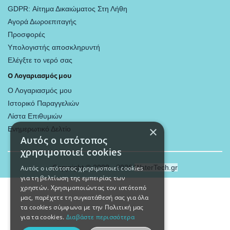
GDPR: Αίτημα Δικαιώματος Στη Λήθη
Αγορά Δωροεπιταγής
Προσφορές
Υπολογιστής αποσκληρυντή
Ελέγξτε το νερό σας
Ο Λογαριασμός μου
Ο Λογαριασμός μου
Ιστορικό Παραγγελιών
Λίστα Επιθυμιών
×
Ενημερωτικό Δελτίο
Αυτός ο ιστότοπος
χρησιμοποιεί cookies
Copyright © 2009 - 2026
WaterTech.gr
Αυτός ο ιστότοπος χρησιμοποιεί cookies
για τη βελτίωση της εμπειρίας των
χρηστών. Χρησιμοποιώντας τον ιστότοπό
μας, παρέχετε τη συγκατάθεσή σας για όλα
τα cookies σύμφωνα με την Πολιτική μας
για τα cookies.
Διαβάστε περισσότερα