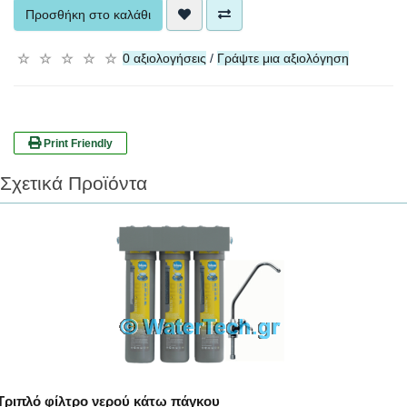
Προσθήκη στο καλάθι
0 αξιολογήσεις
/
Γράψτε μια αξιολόγηση
☆
☆
☆
☆
☆
Print Friendly
Σχετικά Προϊόντα
Τριπλό φίλτρο νερού κάτω πάγκου