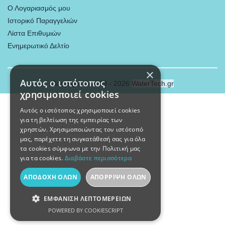
Ο Λογαριασμός μου
Ιστορικό Παραγγελιών
Λίστα Επιθυμιών
Ενημερωτικό Δελτίο
×
Αυτός ο ιστότοπος
Copyright © 2009 - 2026
WaterTech.gr
χρησιμοποιεί cookies
Αυτός ο ιστότοπος χρησιμοποιεί cookies
για τη βελτίωση της εμπειρίας των
χρηστών. Χρησιμοποιώντας τον ιστότοπό
μας, παρέχετε τη συγκατάθεσή σας για όλα
τα cookies σύμφωνα με την Πολιτική μας
για τα cookies.
Διαβάστε περισσότερα
ΑΠΟΔΟΧΉ ΌΛΩΝ
ΑΠΌΡΡΙΨΗ ΌΛΩΝ
ΕΜΦΆΝΙΣΗ ΛΕΠΤΟΜΕΡΕΙΏΝ
POWERED BY COOKIESCRIPT