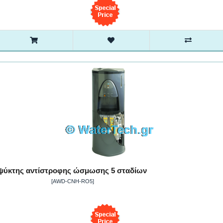
ψύκτης αντίστροφης ώσμωσης 5 σταδίων
[AWD-CNH-RO5]