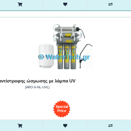
αντίστροφης ώσμωσης με λάμπα UV
[ARO-6-NL-UVL]