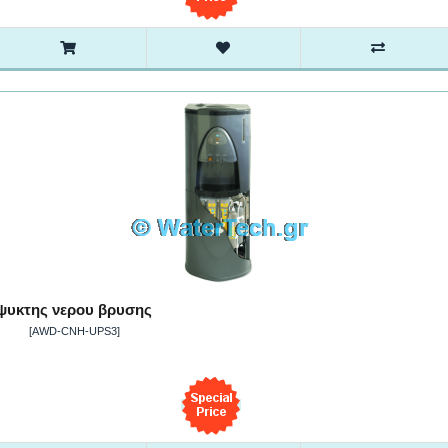
ψυκτης νερου βρυσης
[AWD-CNH-UPS3]