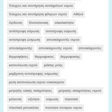
Έλεγχος και συντήρηση συστημάτων νερού
Έλεγχος και συντήρηση φίλτρων νερού
Αθήνα
Αρδευση
Θεσσαλονικη
αλκαλικότητα
αντίστροφη σόμωση
αντιστροφη οσμωση
αντιστροφη ώσμωση
αποσκληρυντές νερού
αποσκληρυντής
αποσκληρυντής νερού
αποσκληρυντες
θερμοψήκτες
θερμοψυκτες
θερμοψυκτης
κατανάλωση νερού
μείκτης ροής
μεμβρανη αντιστροφης οσμωσης
μεση καταναλωση νερου νοικοκυριου
μετρητής ολικής σκληρότητας
μετρητής σκληρότητας νερού
μόλυνση
οξυτητα
οσμωση
πλαστικά
πλαστικά μπουκάλια
ποιοτητα ποσιμου νερου