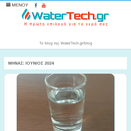
Facebook
YouTube
ΜΕΝΟΥ
Water News | WaterTech.gr
Το blog της WaterTech.gr/blog
Μετάβαση
σε
περιεχόμενο
ΜΉΝΑΣ:
ΙΟΎΝΙΟΣ 2024