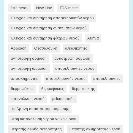
filtra nerou
New Line
TDS meter
Έλεγχος και συντήρηση αποσκληρυντών νερού
Έλεγχος και συντήρηση συστημάτων νερού
Έλεγχος και συντήρηση φίλτρων νερού
Αθήνα
Αρδευση
Θεσσαλονικη
αλκαλικότητα
αντίστροφη σόμωση
αντιστροφη οσμωση
αντιστροφη ώσμωση
αποσκληρυντές νερού
αποσκληρυντής
αποσκληρυντής νερού
αποσκληρυντες
θερμοψήκτες
θερμοψυκτες
θερμοψυκτης
κατανάλωση νερού
μείκτης ροής
μεμβρανη αντιστροφης οσμωσης
μεση καταναλωση νερου νοικοκυριου
μετρητής ολικής σκληρότητας
μετρητής σκληρότητας νερού