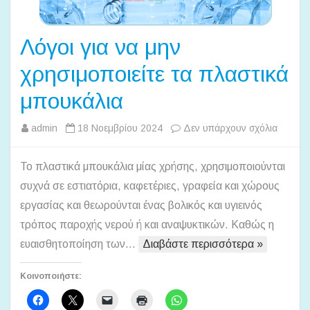
Λόγοι για να μην
χρησιμοποιείτε τα πλαστικά
μπουκάλια
στο
admin
18 Νοεμβρίου 2024
Δεν υπάρχουν σχόλια
Λόγοι
για
Το πλαστικά μπουκάλια μίας χρήσης, χρησιμοποιούνται
να
συχνά σε εστιατόρια, καφετέριες, γραφεία και χώρους
μην
εργασίας και θεωρούνται ένας βολικός και υγιεινός
χρησιμο
τρόπος παροχής νερού ή και αναψυκτικών. Kαθώς η
τα
ευαισθητοποίηση των…
Διαβάστε περισσότερα »
πλαστι
μπουκά
Κοινοποιήστε: