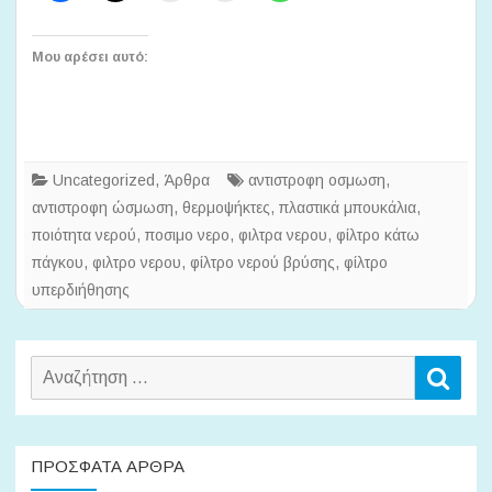
Μου αρέσει αυτό:
Uncategorized
,
Άρθρα
αντιστροφη οσμωση
,
αντιστροφη ώσμωση
,
θερμοψήκτες
,
πλαστικά μπουκάλια
,
ποιότητα νερού
,
ποσιμο νερο
,
φιλτρα νερου
,
φίλτρο κάτω
πάγκου
,
φιλτρο νερου
,
φίλτρο νερού βρύσης
,
φίλτρο
υπερδιήθησης
Αναζήτηση
Αναζ
για:
ΠΡΌΣΦΑΤΑ ΆΡΘΡΑ