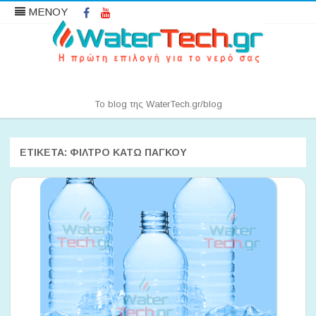
Facebook
YouTube
ΜΕΝΟΥ
Water News | WaterTech.gr
Το blog της WaterTech.gr/blog
Μετάβαση
σε
περιεχόμενο
ΕΤΙΚΈΤΑ:
ΦΊΛΤΡΟ ΚΆΤΩ ΠΆΓΚΟΥ