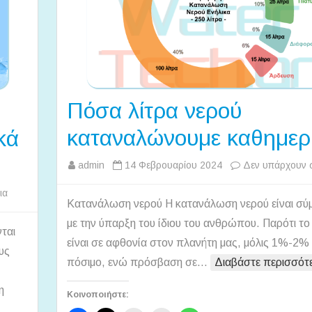
Πόσα λίτρα νερού
καταναλώνουμε καθημερ
κά
admin
14 Φεβρουαρίου 2024
Δεν υπάρχουν 
στο
ια
Κατανάλωση νερού Η κατανάλωση νερού είναι σύ
Λόγοι
με την ύπαρξη του ίδιου του ανθρώπου. Παρότι το
για
ται
είναι σε αφθονία στον πλανήτη μας, μόλις 1%-2% 
να
υς
μην
πόσιμο, ενώ πρόσβαση σε…
Διαβάστε περισσότ
χρησιμοποιείτε
η
Κοινοποιήστε:
τα