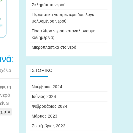
Σκληρότητα νερού
Περιστατικά γαστρεντερίτιδας λόγω
μολυσμένου νερού
Πόσα λίτρα νερού καταναλώνουμε
καθημερινά;
Μικροπλαστικά στο νερό
ινά;
ΙΣΤΟΡΙΚΌ
στο
σχόλια
Πόσα
λίτρα
Νοέμβριος 2024
μφυτη
νερού
 νερό
Ιούνιος 2024
καταναλώνουμε
είναι
Φεβρουάριος 2024
καθημερινά;
ερα »
Μάρτιος 2023
Σεπτέμβριος 2022