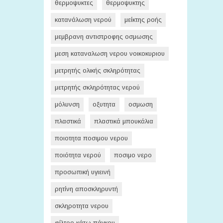
θερμοψυκτες
θερμοψυκτης
κατανάλωση νερού
μείκτης ροής
μεμβρανη αντιστροφης οσμωσης
μεση καταναλωση νερου νοικοκυριου
μετρητής ολικής σκληρότητας
μετρητής σκληρότητας νερού
μόλυνση
οξυτητα
οσμωση
πλαστικά
πλαστικά μπουκάλια
ποιοτητα ποσιμου νερου
ποιότητα νερού
ποσιμο νερο
προσωπική υγιεινή
ρητίνη αποσκληρυντή
σκληροτητα νερου
φίλτρο κάτω πάγκου