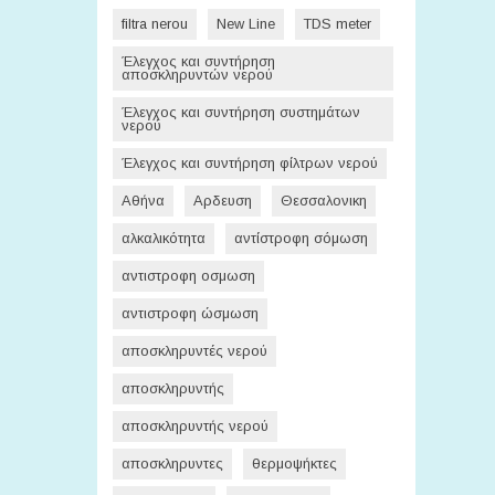
filtra nerou
New Line
TDS meter
Έλεγχος και συντήρηση
αποσκληρυντών νερού
Έλεγχος και συντήρηση συστημάτων
νερού
Έλεγχος και συντήρηση φίλτρων νερού
Αθήνα
Αρδευση
Θεσσαλονικη
αλκαλικότητα
αντίστροφη σόμωση
αντιστροφη οσμωση
αντιστροφη ώσμωση
αποσκληρυντές νερού
αποσκληρυντής
αποσκληρυντής νερού
αποσκληρυντες
θερμοψήκτες