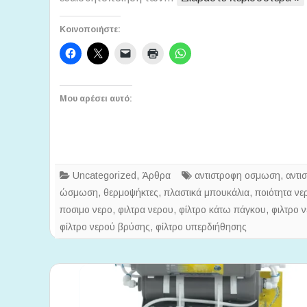
Κοινοποιήστε:
Μου αρέσει αυτό:
Uncategorized
,
Άρθρα
αντιστροφη οσμωση
,
αντι
ώσμωση
,
θερμοψήκτες
,
πλαστικά μπουκάλια
,
ποιότητα νε
ποσιμο νερο
,
φιλτρα νερου
,
φίλτρο κάτω πάγκου
,
φιλτρο 
φίλτρο νερού βρύσης
,
φίλτρο υπερδιήθησης