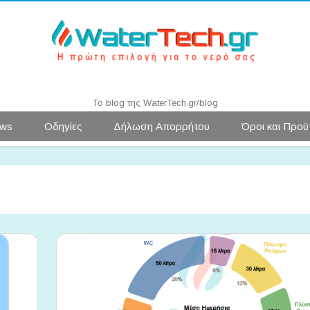
Water News | WaterTech.gr
Το blog της WaterTech.gr/blog
Μετάβαση
ws
Οδηγίες
Δήλωση Απορρήτου
Όροι και Προϋ
σε
περιεχόμενο