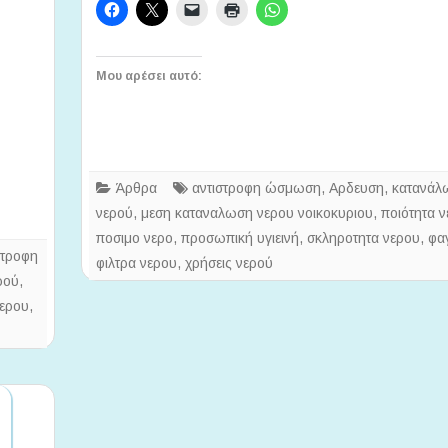
πλαστικά
μπουκάλια
Μου αρέσει αυτό:
Άρθρα
αντιστροφη ώσμωση
,
Αρδευση
,
κατανάλ
νερού
,
μεση καταναλωση νερου νοικοκυριου
,
ποιότητα 
ποσιμο νερο
,
προσωπική υγιεινή
,
σκληροτητα νερου
,
φα
στροφη
φιλτρα νερου
,
χρήσεις νερού
ρού
,
νερου
,