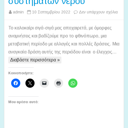
συστημάτων νερού
στο
admin
10 Σεπτεμβρίου 2022
Δεν υπάρχουν σχόλια
Έλεγ
και
Το καλοκαίρι σιγά-σιγά μας αποχαιρετά, με όμορφες
συντ
αναμνήσεις και βαδίζούμε προ το φθινόπωρο, μια
συστ
μεταβατική περίοδο με αλλαγές και πολλές δράσεις. Μια
νερού
αναγκαία δράση αυτής της περιόδου είναι ο έλεγχος…
Διαβάστε περισσότερα »
Κοινοποιήστε:
Μου αρέσει αυτό: