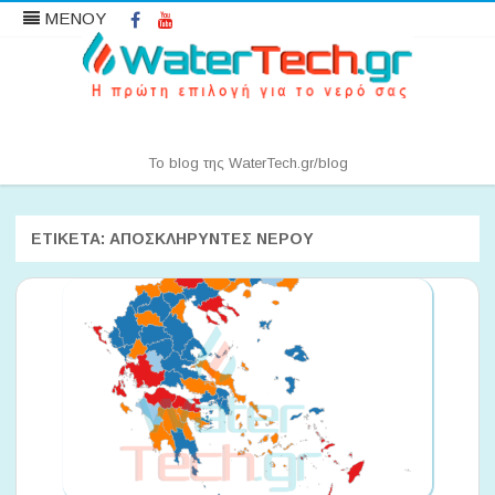
Facebook
YouTube
ΜΕΝΟΥ
Water News | WaterTech.gr
Το blog της WaterTech.gr/blog
Μετάβαση
σε
περιεχόμενο
ΕΤΙΚΈΤΑ:
ΑΠΟΣΚΛΗΡΥΝΤΈΣ ΝΕΡΟΎ