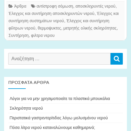
Άρθρα
αντίστροφη σόμωση
,
αποσκληρυντές νερού
,
Έλεγχος και συντήρηση αποσκληρυντών νερού
,
Έλεγχος και
συντήρηση συστημάτων νερού
,
Έλεγχος και συντήρηση
φίλτρων νερού
,
θερμοψυκτες
,
μετρητής ολικής σκληρότητας
,
Συντήρηση
,
φιλτρα νερου
Αναζήτηση
Αναζ
για:
ΠΡΌΣΦΑΤΑ ΆΡΘΡΑ
Λόγοι για να μην χρησιμοποιείτε τα πλαστικά μπουκάλια
Σκληρότητα νερού
Περιστατικά γαστρεντερίτιδας λόγω μολυσμένου νερού
Πόσα λίτρα νερού καταναλώνουμε καθημερινά;