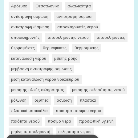
Αρδευση
Θεσσαλονικη
αλκαλικότητα
αντίστροφη σόμωση
αντιστροφη οσμωση
αντιστροφη ώσμωση
αποσκληρυντές νερού
αποσκληρυντής
αποσκληρυντής νερού
αποσκληρυντες
θερμοψήκτες
θερμοψυκτες
θερμοψυκτης
κατανάλωση νερού
μείκτης ροής
μεμβρανη αντιστροφης οσμωσης
μεση καταναλωση νερου νοικοκυριου
μετρητής ολικής σκληρότητας
μετρητής σκληρότητας νερού
μόλυνση
οξυτητα
οσμωση
πλαστικά
πλαστικά μπουκάλια
ποιοτητα ποσιμου νερου
ποιότητα νερού
ποσιμο νερο
προσωπική υγιεινή
ρητίνη αποσκληρυντή
σκληροτητα νερου