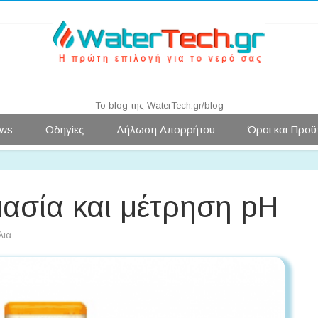
Water News | WaterTech.gr
Το blog της WaterTech.gr/blog
Μετάβαση
ws
Οδηγίες
Δήλωση Απορρήτου
Όροι και Προϋ
σε
περιεχόμενο
μασία και μέτρηση pH
στο
λια
PH
:
Ορισμός,
σημασία
και
μέτρηση
pH