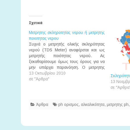
Σχετικά
Μετρητης σκληροτητας νερου ή μετρητης
ποιοτητας νερου
Συχνά ο μετρητής ολικής σκληρότητας
νερού (TDS Meter) αναφέρεται και ως
μετρητής ποιότητας νερού. Ας
ξεκαθαρίσουμε όμως τους όρους για να
μην υπάρχει παρανόηση. Ο μετρητης
σκληροτητας νερου είναι ένα ηλεκτρονικό
13 Οκτωβρίου 2010
Σκληρότητ
όργανο με το οποίο μετράμε την ολική
σε "Άρθρα"
13 Νοεμβρ
σκληρότητα του νερού, μέσω ενός άλλου
σε "Άρθρα
μετρήσιμου μεγέθους, της ηλεκτρικής
αγωγιμότητας. Όσο…
Άρθρα
ph ορισμος
,
αλκαλικότητα
,
μετρητης ph