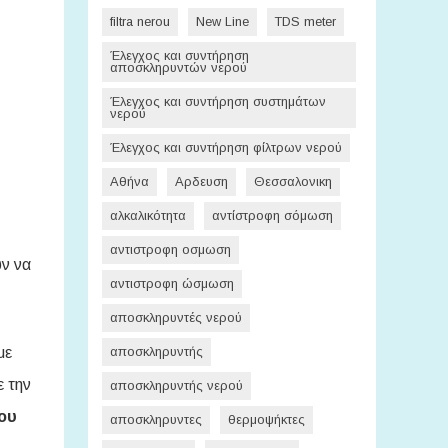
filtra nerou
New Line
TDS meter
Έλεγχος και συντήρηση
αποσκληρυντών νερού
Έλεγχος και συντήρηση συστημάτων
νερού
Έλεγχος και συντήρηση φίλτρων νερού
Αθήνα
Αρδευση
Θεσσαλονικη
αλκαλικότητα
αντίστροφη σόμωση
αντιστροφη οσμωση
ν να
αντιστροφη ώσμωση
αποσκληρυντές νερού
με
αποσκληρυντής
 την
αποσκληρυντής νερού
ου
αποσκληρυντες
θερμοψήκτες