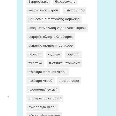
θερμοψυκτες
θερμοψυκτης
κατανάλωση νερού
μείκτης ροής
μεμβρανη αντιστροφης οσμωσης
μεση καταναλωση νερου νοικοκυριου
μετρητής ολικής σκληρότητας
μετρητής σκληρότητας νερού
μόλυνση
οξυτητα
οσμωση
πλαστικά
πλαστικά μπουκάλια
ποιοτητα ποσιμου νερου
ποιότητα νερού
ποσιμο νερο
προσωπική υγιεινή
ρητίνη αποσκληρυντή
σκληροτητα νερου
φίλτρο κάτω πάγκου