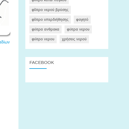
φίλτρο νερού βρύσης
φίλτρο υπερδιήθησης
φαγητό
φιλτρα ανθρακα
φιλτρα νερου
φιλτρο νερου
χρήσεις νερού
 5
Αντίστροφη ώσμωση 8 σταδίων
Φίλτρο νερού βρύσης (άνω
V
πάγκου)
FACEBOOK