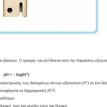
 των βάσεων. Ο ορισμός του pH δίνεται από την παρακάτω εξίσωσ
+
pH = – log(H
)
+
 συγκέντρωσης των διαλυμένων ιόντων υδρογόνου (H
) σε ένα δι
ο
 αναφέρεται σε θερμοκρασία 25
C.
 ουδέτερο.
ι βασικό, όσο πιο μεγάλο τόσο πιο βασικό.