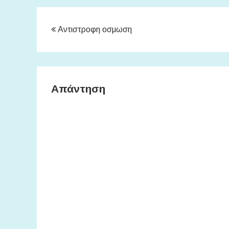
Πλοήγηση
Αντιστροφη οσμωση
άρθρων
Απάντηση