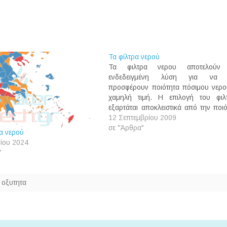
Τα φίλτρα νερού
Τα φιλτρα νερου αποτελούν
ενδεδειγμένη λύση για να 
προσφέρουν ποιότητα πόσιμου νερο
χαμηλή τιμή. Η επιλογή του φιλ
εξαρτάται αποκλειστικά από την ποι
του νερού του δικτύου μας. Πολλές 
12 Σεπτεμβρίου 2009
είναι αναγκαία η ύπαρξη ανάλυσης ν
σε "Άρθρα"
α νερού
όταν δεν είμαστε σίγουροι για
ίου 2024
ποιότητα του νερού του δικτύου.…
"
,
οξυτητα