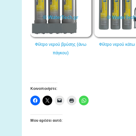
βρύσης (άνω
Φίλτρο νερού κάτω πάγκου
Αντίστροφη Ώσμωση 
ου)
Κοινοποιήστε:
Μου αρέσει αυτό: